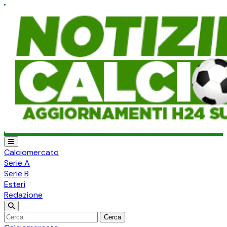
Calciomercato
Serie A
Serie B
Esteri
Redazione
Cerca