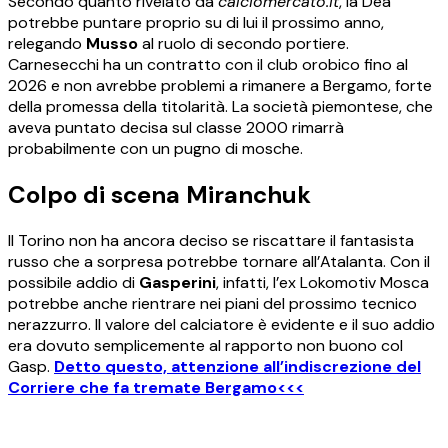
Secondo quanto rivelato da
calciomercato.it
, la Dea
potrebbe puntare proprio su di lui il prossimo anno,
relegando
Musso
al ruolo di secondo portiere.
Carnesecchi ha un contratto con il club orobico fino al
2026 e non avrebbe problemi a rimanere a Bergamo, forte
della promessa della titolarità. La società piemontese, che
aveva puntato decisa sul classe 2000 rimarrà
probabilmente con un pugno di mosche.
Colpo di scena Miranchuk
Il Torino non ha ancora deciso se riscattare il fantasista
russo che a sorpresa potrebbe tornare all’Atalanta. Con il
possibile addio di
Gasperini
, infatti, l’ex Lokomotiv Mosca
potrebbe anche rientrare nei piani del prossimo tecnico
nerazzurro. Il valore del calciatore è evidente e il suo addio
era dovuto semplicemente al rapporto non buono col
Gasp.
Detto questo, attenzione all’indiscrezione del
Corriere che fa tremate Bergamo<<<