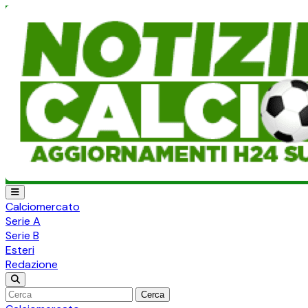
Calciomercato
Serie A
Serie B
Esteri
Redazione
Cerca