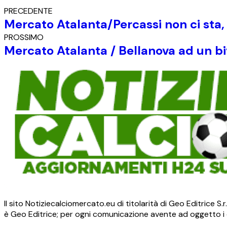
PRECEDENTE
Mercato Atalanta/Percassi non ci sta,
PROSSIMO
Mercato Atalanta / Bellanova ad un b
Il sito Notiziecalciomercato.eu di titolarità di Geo Editrice 
è Geo Editrice; per ogni comunicazione avente ad oggetto i c