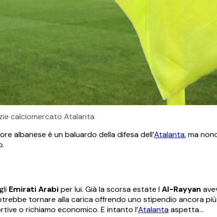
izie calciomercato Atalanta
ore albanese è un baluardo della difesa dell’
Atalanta
, ma non
o.
gli
Emirati Arabi
per lui. Già la scorsa estate l
Al-Rayyan
avev
potrebbe tornare alla carica offrendo uno stipendio ancora più
tive o richiamo economico. E intanto l’
Atalanta
aspetta…