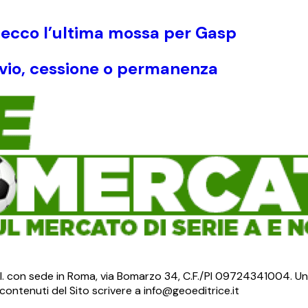
 ecco l’ultima mossa per Gasp
ivio, cessione o permanenza
S.r.l. con sede in Roma, via Bomarzo 34, C.F./PI 09724341004. Un
ontenuti del Sito scrivere a info@geoeditrice.it