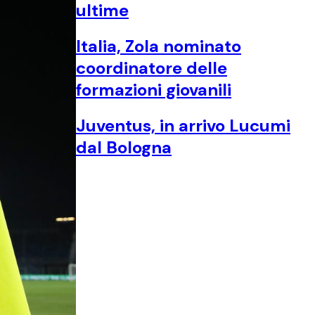
ultime
Italia, Zola nominato
coordinatore delle
formazioni giovanili
Juventus, in arrivo Lucumi
dal Bologna