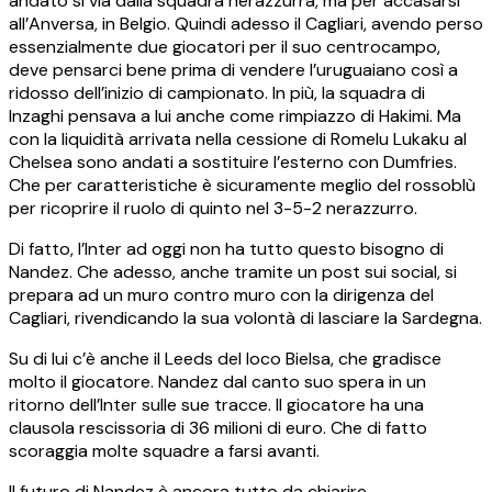
andato si via dalla squadra nerazzurra, ma per accasarsi
all’Anversa, in Belgio. Quindi adesso il Cagliari, avendo perso
essenzialmente due giocatori per il suo centrocampo,
deve pensarci bene prima di vendere l’uruguaiano così a
ridosso dell’inizio di campionato. In più, la squadra di
Inzaghi pensava a lui anche come rimpiazzo di Hakimi. Ma
con la liquidità arrivata nella cessione di Romelu Lukaku al
Chelsea sono andati a sostituire l’esterno con Dumfries.
Che per caratteristiche è sicuramente meglio del rossoblù
per ricoprire il ruolo di quinto nel 3-5-2 nerazzurro.
Di fatto, l’Inter ad oggi non ha tutto questo bisogno di
Nandez. Che adesso, anche tramite un post sui social, si
prepara ad un muro contro muro con la dirigenza del
Cagliari, rivendicando la sua volontà di lasciare la Sardegna.
Su di lui c’è anche il Leeds del loco Bielsa, che gradisce
molto il giocatore. Nandez dal canto suo spera in un
ritorno dell’Inter sulle sue tracce. Il giocatore ha una
clausola rescissoria di 36 milioni di euro. Che di fatto
scoraggia molte squadre a farsi avanti.
Il futuro di Nandez è ancora tutto da chiarire.