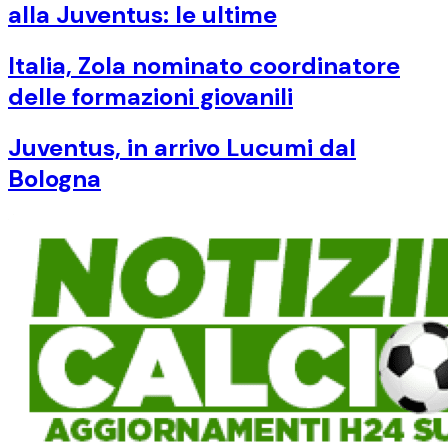
alla Juventus: le ultime
Italia, Zola nominato coordinatore
delle formazioni giovanili
Juventus, in arrivo Lucumi dal
Bologna