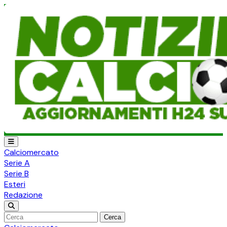
Calciomercato
Serie A
Serie B
Esteri
Redazione
Cerca