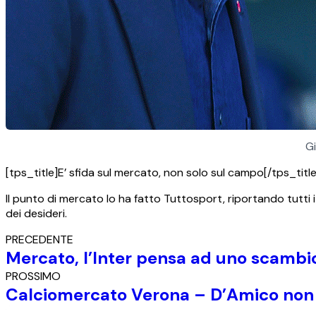
Gi
[tps_title]E’ sfida sul mercato, non solo sul campo[/tps_title
Il punto di mercato lo ha fatto Tuttosport, riportando tutti
dei desideri.
PRECEDENTE
Mercato, l’Inter pensa ad uno scamb
PROSSIMO
Calciomercato Verona – D’Amico non s