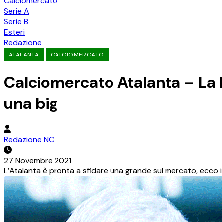
Calciomercato
Serie A
Serie B
Esteri
Redazione
ATALANTA
CALCIOMERCATO
Calciomercato Atalanta – La D
una big
Redazione NC
27 Novembre 2021
L’Atalanta è pronta a sfidare una grande sul mercato, ecco 