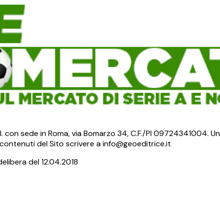
S.r.l. con sede in Roma, via Bomarzo 34, C.F./PI 09724341004. Un
ontenuti del Sito scrivere a info@geoeditrice.it
delibera del 12.04.2018