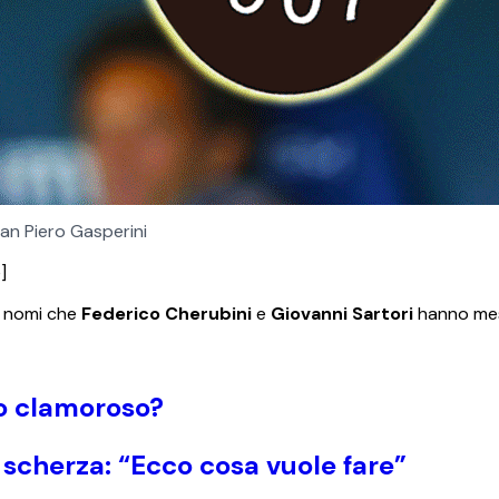
an Piero Gasperini
]
 i nomi che
Federico Cherubini
e
Giovanni
Sartori
hanno mess
io clamoroso?
cherza: “Ecco cosa vuole fare”