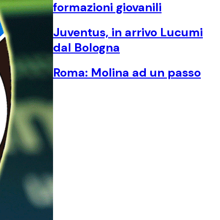
formazioni giovanili
Juventus, in arrivo Lucumi
dal Bologna
Roma: Molina ad un passo