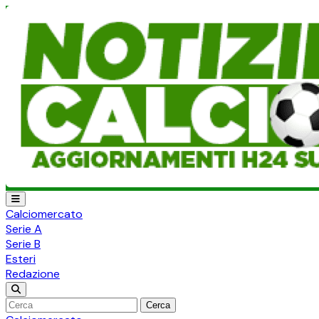
Calciomercato
Serie A
Serie B
Esteri
Redazione
Cerca