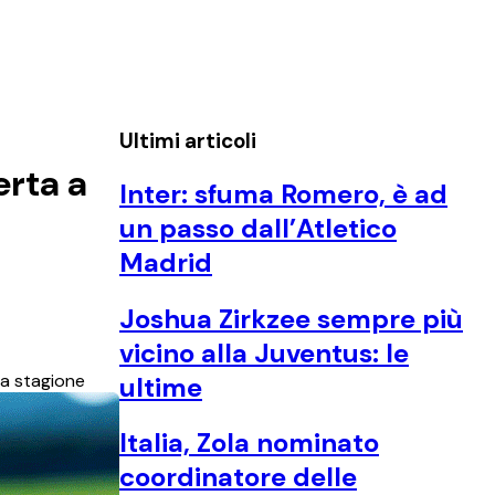
Ultimi articoli
erta a
Inter: sfuma Romero, è ad
un passo dall’Atletico
Madrid
Joshua Zirkzee sempre più
vicino alla Juventus: le
ma stagione
ultime
Italia, Zola nominato
coordinatore delle