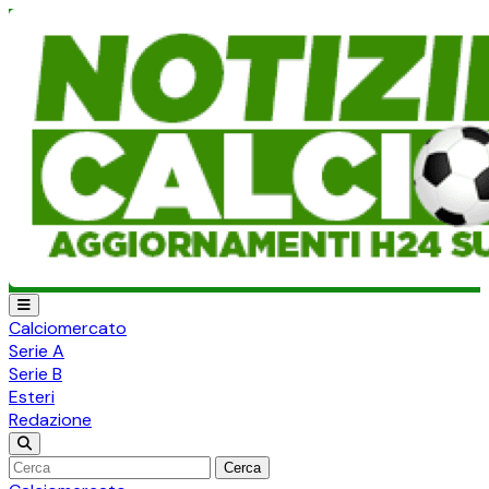
Calciomercato
Serie A
Serie B
Esteri
Redazione
Cerca