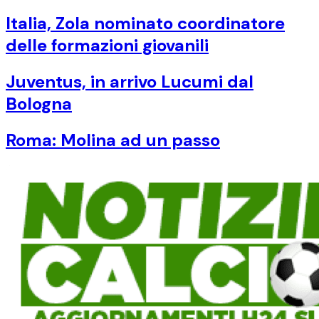
Italia, Zola nominato coordinatore
delle formazioni giovanili
Juventus, in arrivo Lucumi dal
Bologna
Roma: Molina ad un passo