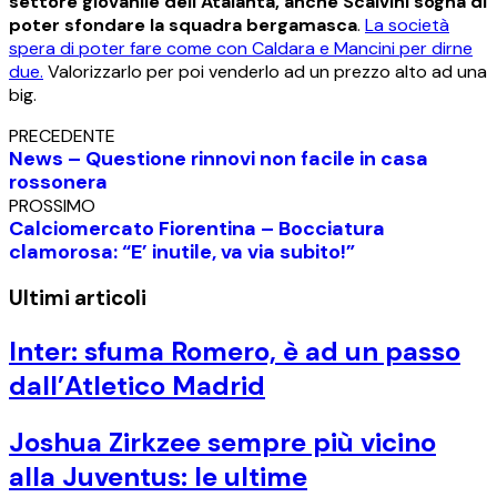
settore giovanile dell’Atalanta, anche Scalvini sogna di
poter sfondare la squadra bergamasca
.
La società
spera di poter fare come con Caldara e Mancini per dirne
due.
Valorizzarlo per poi venderlo ad un prezzo alto ad una
big.
PRECEDENTE
News – Questione rinnovi non facile in casa
rossonera
PROSSIMO
Calciomercato Fiorentina – Bocciatura
clamorosa: “E’ inutile, va via subito!”
Ultimi articoli
Inter: sfuma Romero, è ad un passo
dall’Atletico Madrid
Joshua Zirkzee sempre più vicino
alla Juventus: le ultime