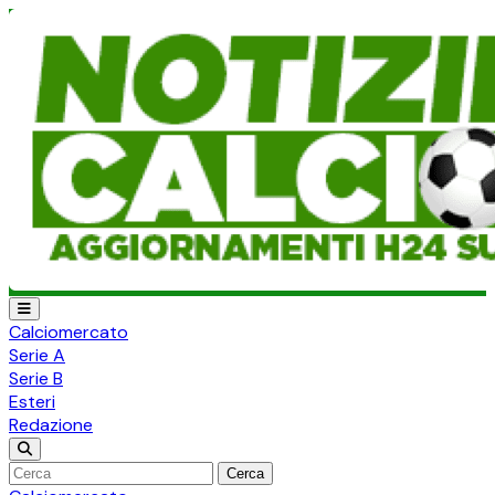
Calciomercato
Serie A
Serie B
Esteri
Redazione
Cerca