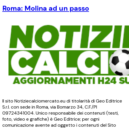
Roma: Molina ad un passo
Il sito Notiziecalciomercato.eu di titolarità di Geo Editrice
S.r.l. con sede in Roma, via Bomarzo 34, C.F./PI
09724341004. Unico responsabile dei contenuti (testi,
foto, video e grafiche) è Geo Editrice; per ogni
comunicazione avente ad oggetto i contenuti del Sito