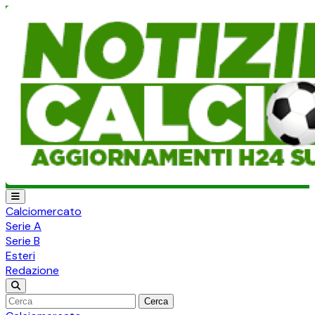
Calciomercato
Serie A
Serie B
Esteri
Redazione
Cerca