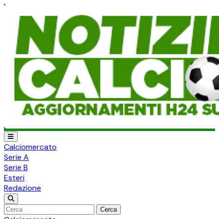
Calciomercato
Serie A
Serie B
Esteri
Redazione
Cerca