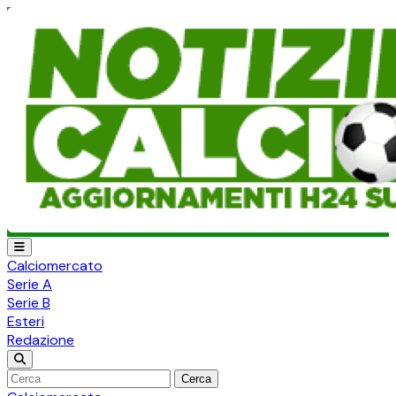
Calciomercato
Serie A
Serie B
Esteri
Redazione
Cerca