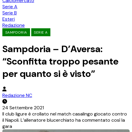
Calciomercato
Serie A
Serie B
Esteri
Redazione
SAMPDORIA
SERIE A
Sampdoria – D’Aversa:
“Sconfitta troppo pesante
per quanto si è visto”
Redazione NC
24 Settembre 2021
Il club ligure è crollato nel match casalingo giocato contro
il Napoli. L’allenatore blucerchiato ha commentato così la
gara