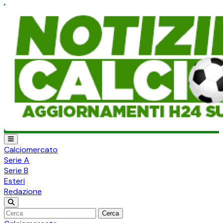
Calciomercato
Serie A
Serie B
Esteri
Redazione
Cerca