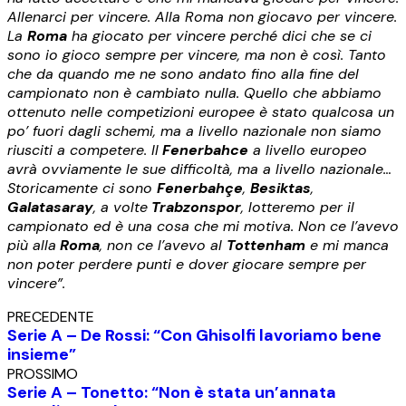
Allenarci per vincere. Alla Roma non giocavo per vincere.
La
Roma
ha giocato per vincere perché dici che se ci
sono io gioco sempre per vincere, ma non è così. Tanto
che da quando me ne sono andato fino alla fine del
campionato non è cambiato nulla. Quello che abbiamo
ottenuto nelle competizioni europee è stato qualcosa un
po’ fuori dagli schemi, ma a livello nazionale non siamo
riusciti a competere. Il
Fenerbahce
a livello europeo
avrà ovviamente le sue difficoltà, ma a livello nazionale…
Storicamente ci sono
Fenerbahçe
,
Besiktas
,
Galatasaray
, a volte
Trabzonspor
, lotteremo per il
campionato ed è una cosa che mi motiva. Non ce l’avevo
più alla
Roma
, non ce l’avevo al
Tottenham
e mi manca
non poter perdere punti e dover giocare sempre per
vincere”.
PRECEDENTE
Serie A – De Rossi: “Con Ghisolfi lavoriamo bene
insieme”
PROSSIMO
Serie A – Tonetto: “Non è stata un’annata