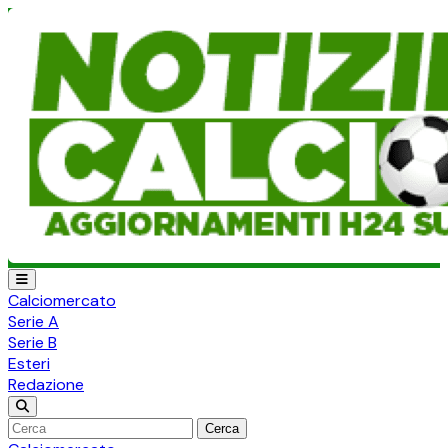
Calciomercato
Serie A
Serie B
Esteri
Redazione
Cerca