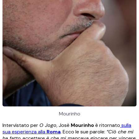
Mourinho
Intervistato per
O Jogo
, Josè
Mourinho
è ritornato
sulla
sua esperienza alla
Roma
. Ecco le sue parole:
“Ciò che mi
ha fatto accettare è che mi mancava giocare per vincere.