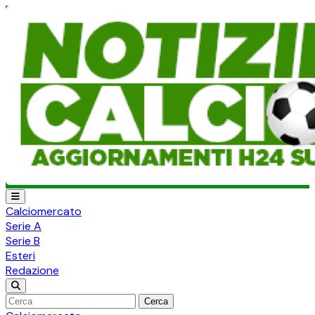
Calciomercato
Serie A
Serie B
Esteri
Redazione
Cerca