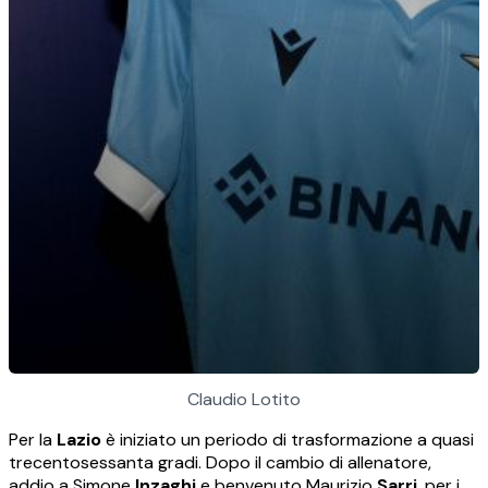
Claudio Lotito
Per la
Lazio
è iniziato un periodo di trasformazione a quasi
trecentosessanta gradi. Dopo il cambio di allenatore,
addio a Simone
Inzaghi
e benvenuto Maurizio
Sarri
, per i