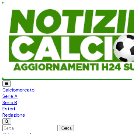
Calciomercato
Serie A
Serie B
Esteri
Redazione
Cerca