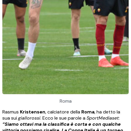
Roma
Rasmus
Kristensen
, calciatore della
Roma
, ha detto la
sua sui
giallorossi
. Ecco le sue parole a
SportMediaset
:
“Siamo ottavi ma la classifica è corta e con qualche
vittoria possiamo risalire. La Coppa Italia è un torneo