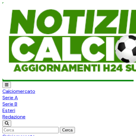
Calciomercato
Serie A
Serie B
Esteri
Redazione
Cerca