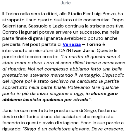
Juric
Il Torino nella serata di ieri, allo Stadio Pier Luigi Penzo, ha
strappato il suo quarto risultato utile consecutive. Dopo
Salernitana, Sassuolo e Lazio continua la striscia positiva.
Contro i lagunari poteva arrivare un successo, ma nella
parte finale di gara i granata avrebbero potuto anche
perderla. Nel post partita di
Venezia
– Torino
è
intervenuto ai microfoni di DAZN
Ivan Juric.
Queste le
parole del tecnico croato:
“La partita di questa sera è
stata tosta e dura. Loro si sono difesi bene e cercavano
di ripartire. Noi nel complesso abbiamo fatto una bella
prestazione, stavamo meritando il vantaggio. L’episodio
del rigore poi è stato decisivo ha cambiato la partita
soprattutto nella parte finale. Potevamo fare qualche
punto in più da inizio stagione a oggi, i
n alcune gare
abbiamo lasciato qualcosa per strada”.
Juric ha commentato le prestazioni di Singo, l’esterno
destro del Torino è uno dei calciatori che meglio sta
facendo in questo avvio di stagione. Ecco le sue parole a
riguardo:
“Singo è un calciatore giovane. Deve crescere,