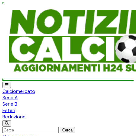
Calciomercato
Serie A
Serie B
Esteri
Redazione
Cerca