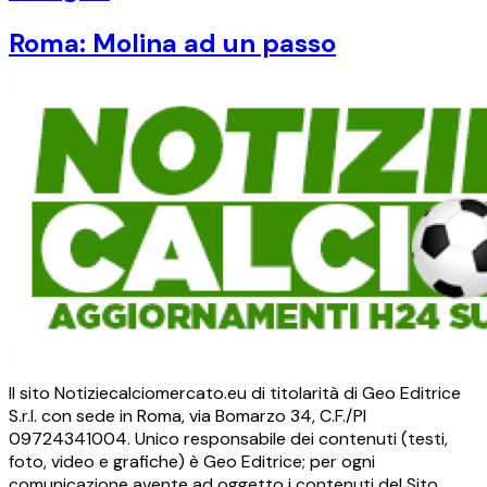
Roma: Molina ad un passo
Il sito Notiziecalciomercato.eu di titolarità di Geo Editrice
S.r.l. con sede in Roma, via Bomarzo 34, C.F./PI
09724341004. Unico responsabile dei contenuti (testi,
foto, video e grafiche) è Geo Editrice; per ogni
comunicazione avente ad oggetto i contenuti del Sito