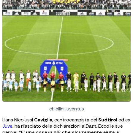
chiellini juventus
Hans Nicolussi
Caviglia
, centrocampista del
Sudtirol
ed ex
Juve
, ha rilasciato delle dichiarazioni a
Dazn
. Ecco le sue
parole:
“E’ una cosa in più che sicuramente aiuta. Il