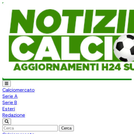
Calciomercato
Serie A
Serie B
Esteri
Redazione
Cerca