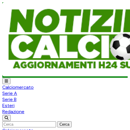
Calciomercato
Serie A
Serie B
Esteri
Redazione
Cerca