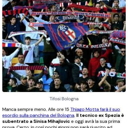
Tifosi Bologna
Manca sempre meno. Alle ore 15
Thiago Motta farà il suo
esordio sulla panchina del Bologna
.
Il tecnico ex Spezia è
subentrato a Sinisa Mihajlovic
e oggi avrà la sua prima
prova. Certo, in così pochi giorni non sarà riuscito ad