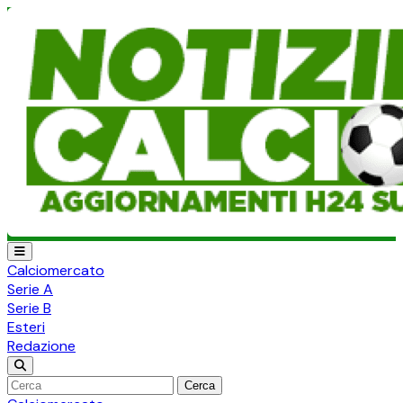
Calciomercato
Serie A
Serie B
Esteri
Redazione
Cerca