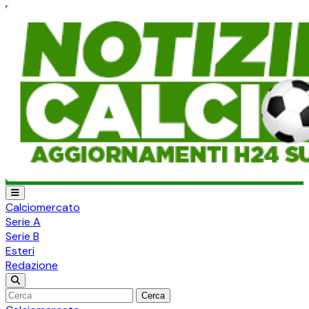
Calciomercato
Serie A
Serie B
Esteri
Redazione
Cerca