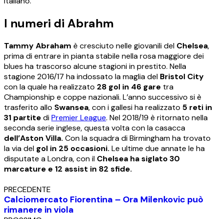
italiano.
I numeri di Abrahm
Tammy Abraham
è cresciuto nelle giovanili del
Chelsea
,
prima di entrare in pianta stabile nella rosa maggiore dei
blues ha trascorso alcune stagioni in prestito. Nella
stagione 2016/17 ha indossato la maglia del
Bristol City
con la quale ha realizzato
28 gol in 46 gare
tra
Championship e coppe nazionali. L’anno successivo si è
trasferito allo
Swansea
, con i gallesi ha realizzato
5 reti in
31 partite
di
Premier League
. Nel 2018/19 è ritornato nella
seconda serie inglese, questa volta con la casacca
dell’Aston Villa.
Con la squadra di Birmingham ha trovato
la via del
gol in 25 occasioni.
Le ultime due annate le ha
disputate a Londra, con il
Chelsea ha siglato 30
marcature e 12 assist in 82 sfide.
PRECEDENTE
Calciomercato Fiorentina – Ora Milenkovic può
rimanere in viola