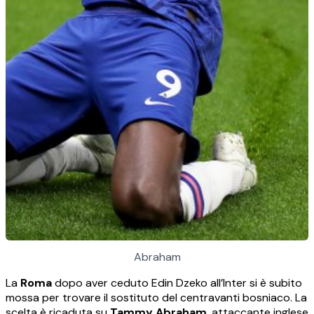
Abraham
La
Roma
dopo aver ceduto Edin Dzeko all’Inter si è subito
mossa per trovare il sostituto del centravanti bosniaco. La
scelta è ricaduta su
Tammy Abraham
, attaccante inglese