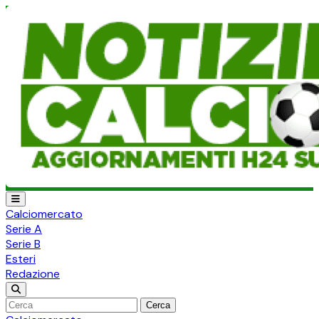
Calciomercato
Serie A
Serie B
Esteri
Redazione
Cerca