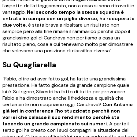
l’aspetto dell’atteggiamento, non a caso si sono ritrovati in
vantaggio.
Nel secondo tempo la stessa squadra è
entrato in campo con un piglio diverso, ha recuperato
due volte,
è stata brava a ribaltare un risultato non
semplice però alla fine rimane il rammarico perchè dopo il
grandissimo gol di Candreva non portiamo a casa un
risultato pieno, cosa a cui tenevamo molto per dimostrare
che volevamo una posizione di classifica diversa”.
Su Quagliarella
“Fabio, oltre ad aver fatto gol, ha fatto una grandissima
prestazione. Ha fatto giocate da grande campione quale
lui è. Sul rigore, Silvestri ha fatto di tutto per provocare
Fabio e ha dimostrato anche lì freddezza e qualità che
certamente non scopriamo oggi. Candreva?
Con Antonio
già ieri in conferenza l’ho stuzzicato perché non
vorrei che calasse il suo rendimento perchè sta
facendo un grande campionato sui numeri.
A parte il
terzo gol ha creato con i suoi compagni la situazione del
primo gol. Ci tenevo affinché lui, pur essendo molto maturo