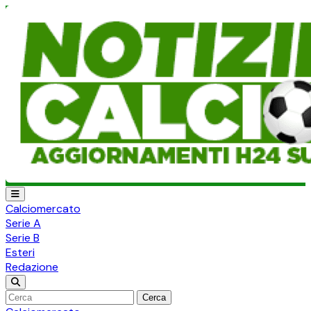
Calciomercato
Serie A
Serie B
Esteri
Redazione
Cerca