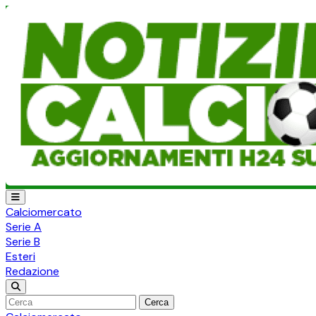
Calciomercato
Serie A
Serie B
Esteri
Redazione
Cerca