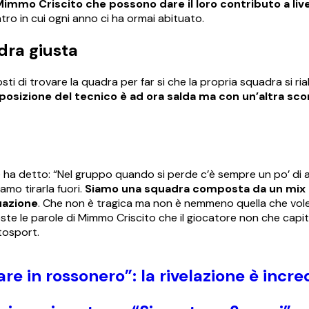
 Mimmo Criscito che possono dare il loro contributo a liv
ro in cui ogni anno ci ha ormai abituato.
dra giusta
sti di trovare la quadra per far si che la propria squadra si ria
posizione del tecnico è ad ora salda ma con un’altra scon
e ha detto: “Nel gruppo quando si perde c’è sempre un po’ di
mo tirarla fuori.
Siamo una squadra composta da un mix 
uazione
. Che non è tragica ma non è nemmeno quella che volev
e le parole di Mimmo Criscito che il giocatore non che capit
tosport.
e in rossonero”: la rivelazione è incred