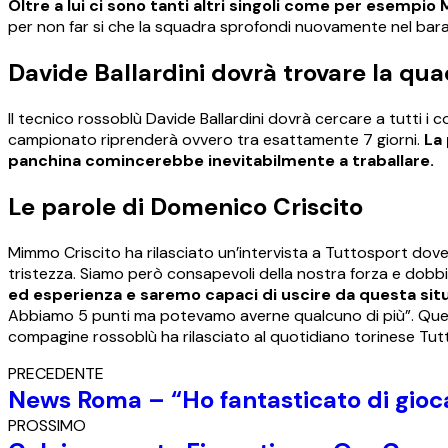
Oltre a lui ci sono tanti altri singoli come per esempio
per non far si che la squadra sprofondi nuovamente nel barat
Davide Ballardini dovrà trovare la qua
Il tecnico rossoblù Davide Ballardini dovrà cercare a tutti i co
campionato riprenderà ovvero tra esattamente 7 giorni.
La 
panchina comincerebbe inevitabilmente a traballare.
Le parole di Domenico Criscito
Mimmo Criscito ha rilasciato un’intervista a Tuttosport dov
tristezza. Siamo però consapevoli della nostra forza e dobbia
ed esperienza e saremo capaci di uscire da questa sit
Abbiamo 5 punti ma potevamo averne qualcuno di più”. Quest
compagine rossoblù ha rilasciato al quotidiano torinese Tut
PRECEDENTE
News Roma – “Ho fantasticato di giocar
PROSSIMO