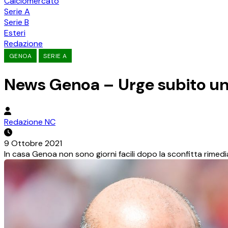
Calciomercato
Serie A
Serie B
Esteri
Redazione
GENOA
SERIE A
News Genoa – Urge subito un c
Redazione NC
9 Ottobre 2021
In casa Genoa non sono giorni facili dopo la sconfitta rimedia