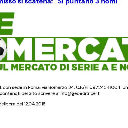
sso si scatena: “Si puntano 3 nomi”
S.r.l. con sede in Roma, via Bomarzo 34, C.F./PI 09724341004. Un
ontenuti del Sito scrivere a info@geoeditrice.it
delibera del 12.04.2018