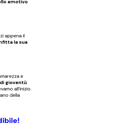
ello emotivo
lzi appena il
fitta la sua
 amarezza e
di gioventù
amo all’inizio.
ano della
ibile!