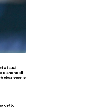
i e i suoi
o e anche di
erà sicuramente
na detto.