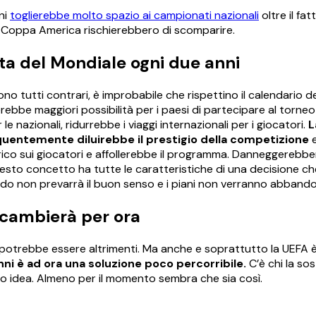
ni
toglierebbe molto spazio ai campionati nazionali
oltre il fa
 Coppa America rischierebbero di scomparire.
ta del Mondiale ogni due anni
 tutti contrari, è improbabile che rispettino il calendario del
be maggiori possibilità per i paesi di partecipare al torneo
nazionali, ridurrebbe i viaggi internazionali per i giocatori.
L
uentemente diluirebbe il prestigio della competizione
e
ico sui giocatori e affollerebbe il programma. Danneggerebber
sto concetto ha tutte le caratteristiche di una decisione che
ndo non prevarrà il buon senso e i piani non verranno abbando
 cambierà per ora
 potrebbe essere altrimenti. Ma anche e soprattutto la UEFA è
nni è ad ora una soluzione poco percorribile.
C’è chi la so
oro idea. Almeno per il momento sembra che sia così.