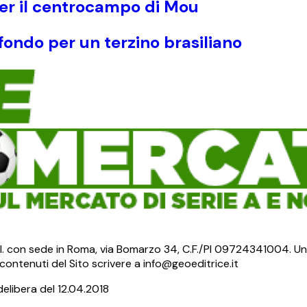
r il centrocampo di Mou
fondo per un terzino brasiliano
S.r.l. con sede in Roma, via Bomarzo 34, C.F./PI 09724341004. Un
ontenuti del Sito scrivere a info@geoeditrice.it
delibera del 12.04.2018