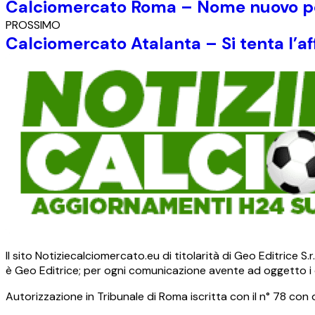
Calciomercato Roma – Nome nuovo pe
PROSSIMO
Calciomercato Atalanta – Si tenta l’af
Il sito Notiziecalciomercato.eu di titolarità di Geo Editrice 
è Geo Editrice; per ogni comunicazione avente ad oggetto i c
Autorizzazione in Tribunale di Roma iscritta con il n° 78 con 