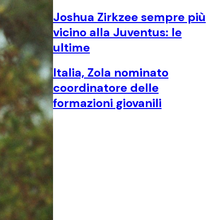
Joshua Zirkzee sempre più
vicino alla Juventus: le
ultime
Italia, Zola nominato
coordinatore delle
formazioni giovanili