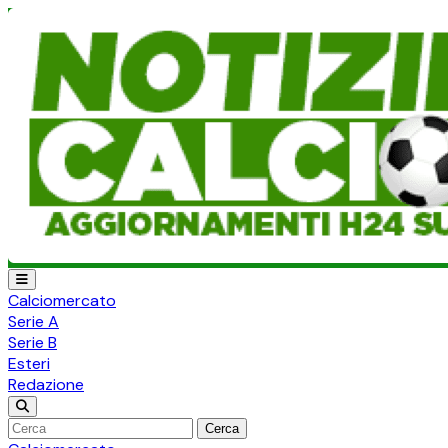
Calciomercato
Serie A
Serie B
Esteri
Redazione
Cerca