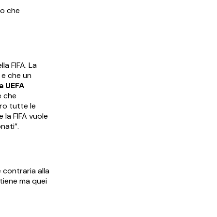
tto che
la FIFA. La
 e che un
a UEFA
 che
o tutte le
 la FIFA vuole
nati”.
 contraria alla
stiene ma quei