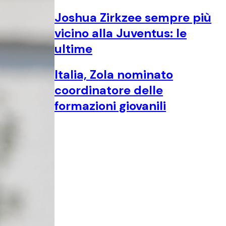
Joshua Zirkzee sempre più
vicino alla Juventus: le
ultime
Italia, Zola nominato
coordinatore delle
formazioni giovanili