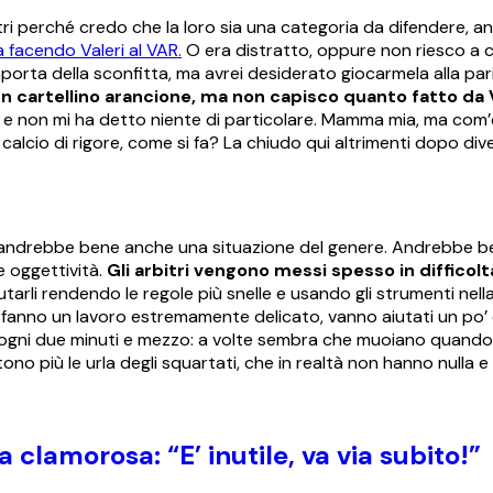
bitri perché credo che la loro sia una categoria da difendere, 
a facendo Valeri al VAR.
O era distratto, oppure non riesco a 
mporta della sconfitta, ma avrei desiderato giocarmela alla pari
n cartellino arancione, ma non capisco quanto fatto da V
e non mi ha detto niente di particolare. Mamma mia, ma com’è
alcio di rigore, come si fa? La chiudo qui altrimenti dopo di
ndi andrebbe bene anche una situazione del genere. Andrebbe 
ve oggettività.
Gli arbitri vengono messi spesso in difficoltà
tarli rendendo le regole più snelle e usando gli strumenti nell
i fanno un lavoro estremamente delicato, vanno aiutati un po’
ale ogni due minuti e mezzo: a volte sembra che muoiano quando
no più le urla degli squartati, che in realtà non hanno nulla e 
clamorosa: “E’ inutile, va via subito!”