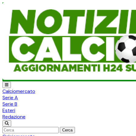
Calciomercato
Serie A
Serie B
Esteri
Redazione
Cerca