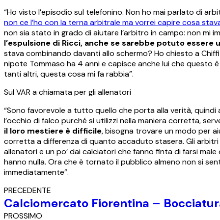
“Ho visto l’episodio sul telefonino. Non ho mai parlato di ar
non ce l’ho con la terna arbitrale ma vorrei capire cosa stav
non sia stato in grado di aiutare l’arbitro in campo: non mi i
l’espulsione di Ricci, anche se sarebbe potuto essere u
stava combinando davanti allo schermo? Ho chiesto a Chiffi 
nipote Tommaso ha 4 anni e capisce anche lui che questo è c
tanti altri, questa cosa mi fa rabbia”.
Sul VAR a chiamata per gli allenatori
“Sono favorevole a tutto quello che porta alla verità, qui
l’occhio di falco purché si utilizzi nella maniera corretta, ser
il loro mestiere è difficile
, bisogna trovare un modo per aiu
corretta a differenza di quanto accaduto stasera. Gli arbitr
allenatori e un po’ dai calciatori che fanno finta di farsi m
hanno nulla. Ora che è tornato il pubblico almeno non si sento
immediatamente”.
PRECEDENTE
Calciomercato Fiorentina – Bocciatura 
PROSSIMO