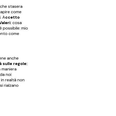
anche stasera
capire come
. A
ccetto
aleri:
cosa
 possibile: mio
vento come
bene anche
 sulle regole:
a maniera
 da noi
 in realtà non
si rialzano