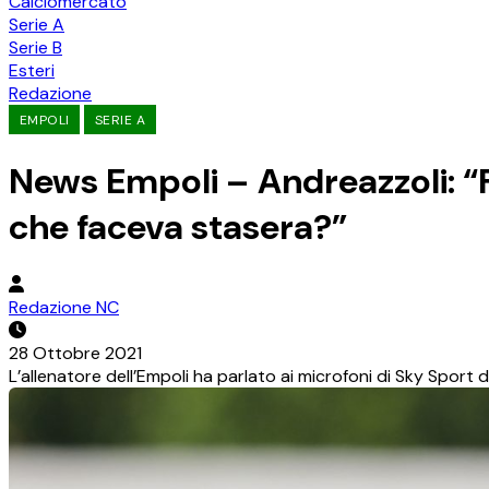
Calciomercato
Serie A
Serie B
Esteri
Redazione
EMPOLI
SERIE A
News Empoli – Andreazzoli: “F
che faceva stasera?”
Redazione NC
28 Ottobre 2021
L’allenatore dell’Empoli ha parlato ai microfoni di Sky Sport d