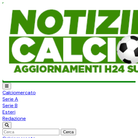
Calciomercato
Serie A
Serie B
Esteri
Redazione
Cerca