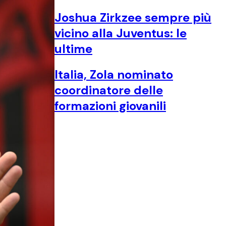
Joshua Zirkzee sempre più
vicino alla Juventus: le
ultime
Italia, Zola nominato
coordinatore delle
formazioni giovanili