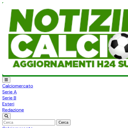
Calciomercato
Serie A
Serie B
Esteri
Redazione
Cerca