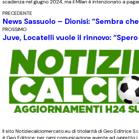
scadenza nel giugno 2024, ma il Milan è intenzionato a pag
PRECEDENTE
News Sassuolo – Dionisi: “Sembra c
PROSSIMO
Juve, Locatelli vuole il rinnovo: “Spero
Il sito Notiziecalciomercato.eu di titolarità di Geo Editrice 
è Geo Editrice; per ogni comunicazione avente ad oggetto i c