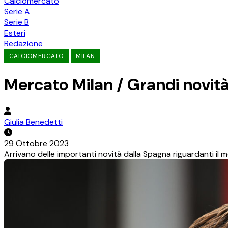
Calciomercato
Serie A
Serie B
Esteri
Redazione
CALCIOMERCATO
MILAN
Mercato Milan / Grandi novità
Giulia Benedetti
29 Ottobre 2023
Arrivano delle importanti novità dalla Spagna riguardanti il 