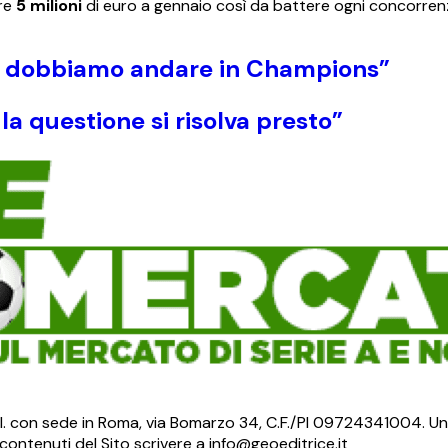
are
5 milioni
di euro a gennaio così da battere ogni concorren
he dobbiamo andare in Champions”
 la questione si risolva presto”
S.r.l. con sede in Roma, via Bomarzo 34, C.F./PI 09724341004. Un
ontenuti del Sito scrivere a info@geoeditrice.it