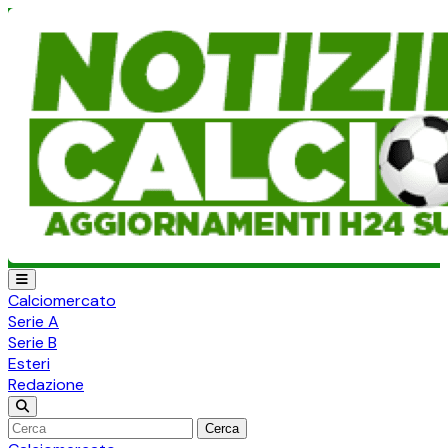
Calciomercato
Serie A
Serie B
Esteri
Redazione
Cerca