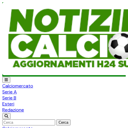
Calciomercato
Serie A
Serie B
Esteri
Redazione
Cerca