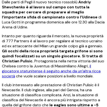
Dalle parti di Pegli il nuovo tecnico rossoblù
Andriy
Shevchenko è al lavoro sul campo con tutta la
squadra per cercare di preparare al meglio
l’importante sfida di campionato contro l’Udinese
di
Luca Gotti in programma domenica alle ore 12.30 alla Dacia
Arena di Udine.
Intanto per quanto riguarda il mercato, la nuova proprietà
di 777 Partners è al lavoro per regalare al tecnico ucraino
ed ex attaccante del Milan un grande colpo già a gennaio.
Gli occhi della ricca proprietà targata grifone si sono
quindi focalizzati su un singolo giocatore. Si tratta di
Christian Pulisic.
Protagonista nella netta vittoria del suo
Chelsea contro la Juventus di Massimiliano Allegri,
il
giocatore statunitense è seguito anche da un’altra ricca
società
che vuole scalare posizioni a livello mondiale.
Il club interessato alle prestazione di Christian Pulisic è il
Newcastle. Il club inglese, alla pari del Genoa, ha una
situazione di classifica complicata. Anzi, la situazione di
classifica del Newcastle è ancora più intrigata rispetto a
quella del grifone dato che
le eagles sono ultime a -5