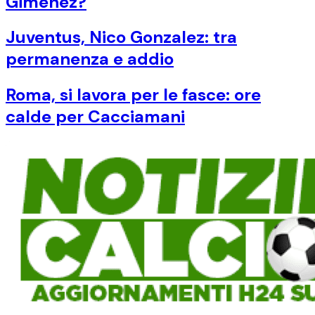
Gimenez?
Juventus, Nico Gonzalez: tra
permanenza e addio
Roma, si lavora per le fasce: ore
calde per Cacciamani