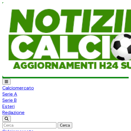
Calciomercato
Serie A
Serie B
Esteri
Redazione
Cerca