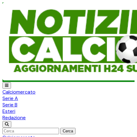
Calciomercato
Serie A
Serie B
Esteri
Redazione
Cerca