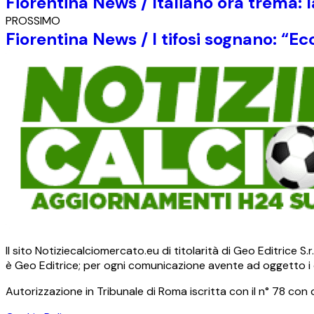
Fiorentina News / Italiano ora trema: l
PROSSIMO
Fiorentina News / I tifosi sognano: “
Il sito Notiziecalciomercato.eu di titolarità di Geo Editrice 
è Geo Editrice; per ogni comunicazione avente ad oggetto i c
Autorizzazione in Tribunale di Roma iscritta con il n° 78 con 