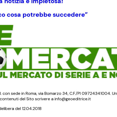
a notizia è impietosa!
Ecco cosa potrebbe succedere”
S.r.l. con sede in Roma, via Bomarzo 34, C.F./PI 09724341004. Un
ontenuti del Sito scrivere a info@geoeditrice.it
delibera del 12.04.2018