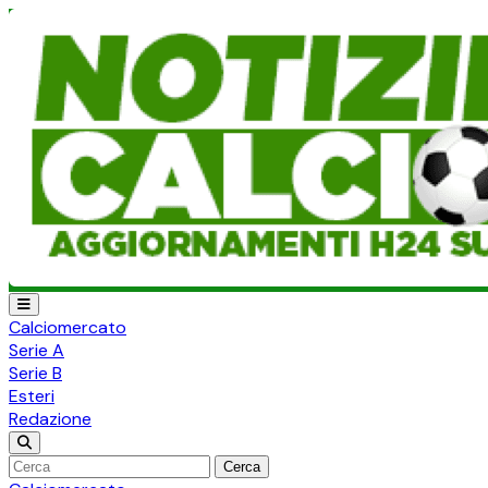
Calciomercato
Serie A
Serie B
Esteri
Redazione
Cerca