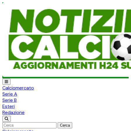
Calciomercato
Serie A
Serie B
Esteri
Redazione
Cerca