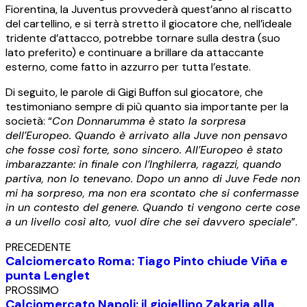
Fiorentina, la Juventus provvederà quest’anno al riscatto
del cartellino, e si terrà stretto il giocatore che, nell’ideale
tridente d’attacco, potrebbe tornare sulla destra (suo
lato preferito) e continuare a brillare da attaccante
esterno, come fatto in azzurro per tutta l’estate.
Di seguito, le parole di Gigi Buffon sul giocatore, che
testimoniano sempre di più quanto sia importante per la
società: “
Con Donnarumma è stato la sorpresa
dell’Europeo. Quando è arrivato alla Juve non pensavo
che fosse così forte, sono sincero. All’Europeo è stato
imbarazzante: in finale con l’Inghilerra, ragazzi, quando
partiva, non lo tenevano. Dopo un anno di Juve Fede non
mi ha sorpreso, ma non era scontato che si confermasse
in un contesto del genere. Quando ti vengono certe cose
a un livello così alto, vuol dire che sei davvero speciale
”.
PRECEDENTE
Calciomercato Roma: Tiago Pinto chiude Viña e
punta Lenglet
PROSSIMO
Calciomercato Napoli: il gioiellino Zakaria alla