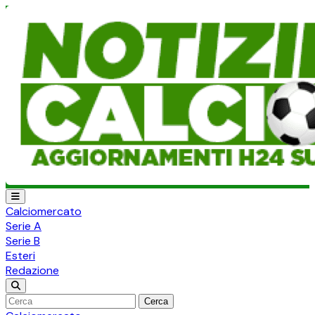
Calciomercato
Serie A
Serie B
Esteri
Redazione
Cerca