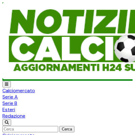
Calciomercato
Serie A
Serie B
Esteri
Redazione
Cerca