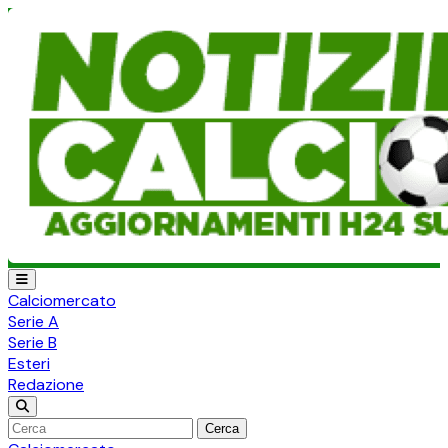
Calciomercato
Serie A
Serie B
Esteri
Redazione
Cerca