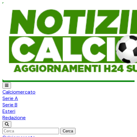
Calciomercato
Serie A
Serie B
Esteri
Redazione
Cerca