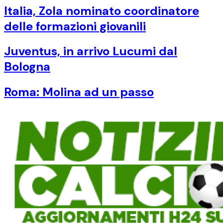
Italia, Zola nominato coordinatore
delle formazioni giovanili
Juventus, in arrivo Lucumi dal
Bologna
Roma: Molina ad un passo