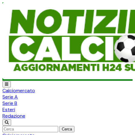
Calciomercato
Serie A
Serie B
Esteri
Redazione
Cerca