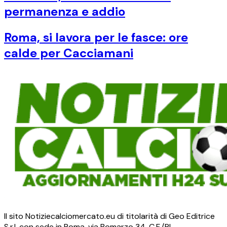
permanenza e addio
Roma, si lavora per le fasce: ore
calde per Cacciamani
Il sito Notiziecalciomercato.eu di titolarità di Geo Editrice
S.r.l. con sede in Roma, via Bomarzo 34, C.F./PI