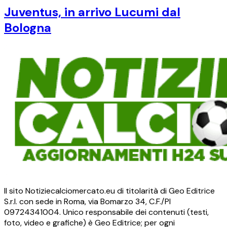
Juventus, in arrivo Lucumi dal
Bologna
Il sito Notiziecalciomercato.eu di titolarità di Geo Editrice
S.r.l. con sede in Roma, via Bomarzo 34, C.F./PI
09724341004. Unico responsabile dei contenuti (testi,
foto, video e grafiche) è Geo Editrice; per ogni