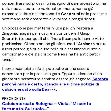
concentrarsi sul prossimo impegno di
campionato
prima
della nuova sosta. Le nazionali premono, hanno già
diramato le liste dei convocati e
Gasperini
nelle prossime
settimane sarà costretto a lavorare a ranghi ridotti.
Un’occasione per mettersi in luce per chi resterà a
Zingonia, magari per riuscire a convincere il Gasp.
Soprattutto per quelli che finora il campo lo hanno visto
pochissimo. Ci sono anche gli infortunati, l’
Atalanta
punta
a recuperare già qualcuno nelle due settimane di sto al
campionato e c’è già chi come
Pessina
ha anticipato i
tempi.
Il centrocampista infatti potrebbe anche essere
convocato per la prossima gara. Eppure il destino di un
giocatore nerazzurro sembra essere già segnato.
Sembra
perché nulla è certo, stando alle ultime notizie di
calciomercato sulla Dea<<<.
PRECEDENTE
Calciomercato Bologna – Viola: ”Mi sento
fortunato. Sul ruolo…”