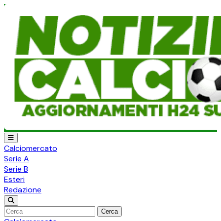
Calciomercato
Serie A
Serie B
Esteri
Redazione
Cerca