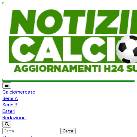
Calciomercato
Serie A
Serie B
Esteri
Redazione
Cerca