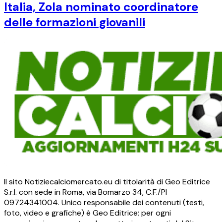
Italia, Zola nominato coordinatore
delle formazioni giovanili
Il sito Notiziecalciomercato.eu di titolarità di Geo Editrice
S.r.l. con sede in Roma, via Bomarzo 34, C.F./PI
09724341004. Unico responsabile dei contenuti (testi,
foto, video e grafiche) è Geo Editrice; per ogni