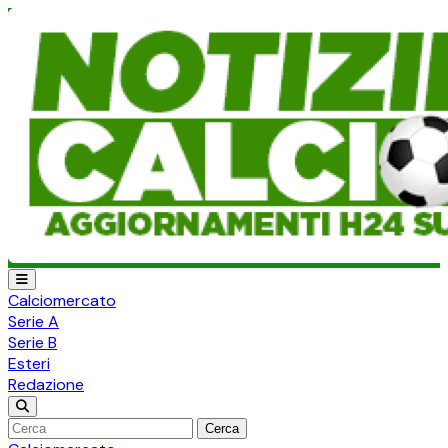
Calciomercato
Serie A
Serie B
Esteri
Redazione
Cerca