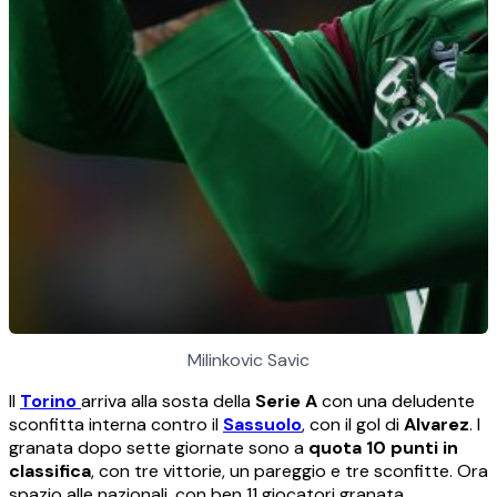
Milinkovic Savic
Il
Torino
arriva alla sosta della
Serie A
con una deludente
sconfitta interna contro il
Sassuolo
, con il gol di
Alvarez
. I
granata dopo sette giornate sono a
quota 10 punti in
classifica
, con tre vittorie, un pareggio e tre sconfitte. Ora
spazio alle nazionali, con ben 11 giocatori granata