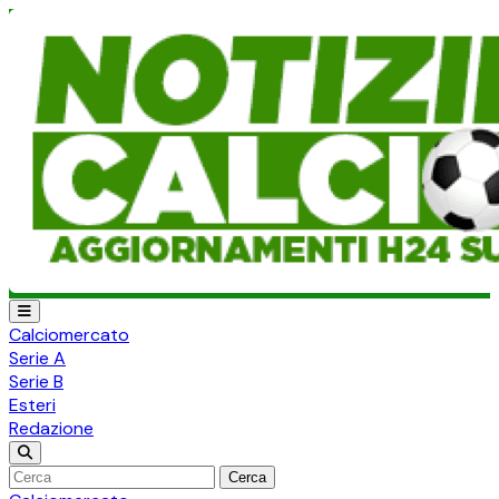
Calciomercato
Serie A
Serie B
Esteri
Redazione
Cerca