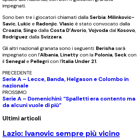
impegnati.
Sono ben tre i giocatori chiamati dalla
Serbia
:
Milinkovic-
Savic
,
Lukic
e
Radonjic
.
Vlasic
è stato convocato dalla
Croazia
,
Singo
dalla
Costa D’Avorio
,
Vojvoda
dal
Kosovo
,
Rodriguez
dalla
Svizzera
.
Gli altri nazionali granata sono i seguenti:
Berisha
sarà
impegnato con l’
Albania
,
Linetty
con la
Polonia
,
Seck
con
il
Senegal
e
Pellegri
con l’
Italia Under 21
.
PRECEDENTE
Serie A – Lecce, Banda, Helgason e Colombo in
nazionale
PROSSIMO
Serie A – Domenichini: “Spalletti era contento ma
da alcuni vuole di più”
Ultimi articoli
Lazio: Ivanovic sempre più vicino