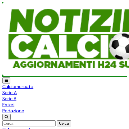
Calciomercato
Serie A
Serie B
Esteri
Redazione
Cerca