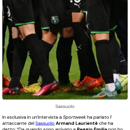
Sassuolo
In esclusiva in un’intervista a
Sportweek
ha parlato l’
attaccante del
Sassuolo
Armand Laurientè
che ha
detto: “Da quando sono arrivato a
Reggio Emilia
non ho