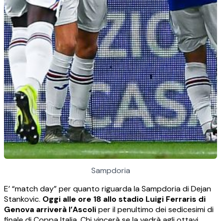
Sampdoria
E’ “match day” per quanto riguarda la Sampdoria di Dejan
Stankovic.
Oggi alle ore 18 allo stadio Luigi Ferraris di
Genova arriverà l’Ascoli
per il penultimo dei sedicesimi di
finale di Coppa Italia. Chi vincerà se la vedrà agli ottavi