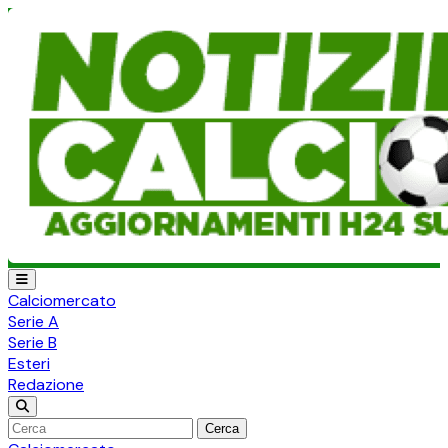
Calciomercato
Serie A
Serie B
Esteri
Redazione
Cerca