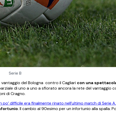
Serie B
o vantaggio del Bologna contro il Cagliari
con una spettacol
parziale di uno a uno a sfiorato ancora la rete del vantaggio co
oni di Cragno.
o’ difficile era finalmente rinato nell’ultimo match di Serie A.
nfortunio
. Il cambio al 90esimo per un infortunio alla spalla. Po