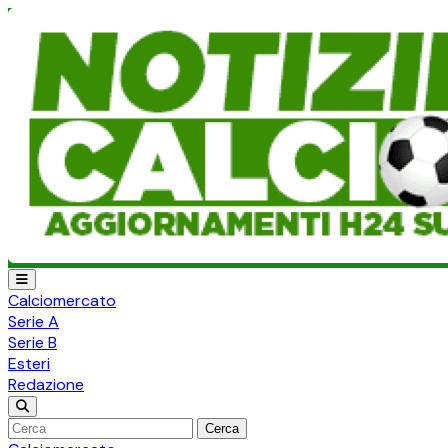
Calciomercato
Serie A
Serie B
Esteri
Redazione
Cerca