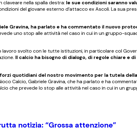
claveare nella spalla destra:
le sue condizioni saranno val
ndizioni del giovane esterno d’attacco ex Ascoli. La sua pres
ele Gravina, ha parlato e ha commentato il nuovo proto
evede uno stop alle attività nel caso in cui in un gruppo-squad
o lavoro svolto con le tutte istituzioni, in particolare col Gove
azione.
Il calcio ha bisogno di dialogo, di regole chiare e di
forzi quotidiani del nostro movimento per la tutela della
Gioco Calcio, Gabriele Gravina, che ha parlato e ha commentat
io che prevede lo stop alle attività nel caso in cui in un gru
utta notizia: “Grossa attenzione”