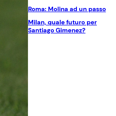
Roma: Molina ad un passo
Milan, quale futuro per
Santiago Gimenez?