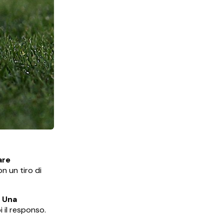
are
n un tiro di
Una
i il responso.