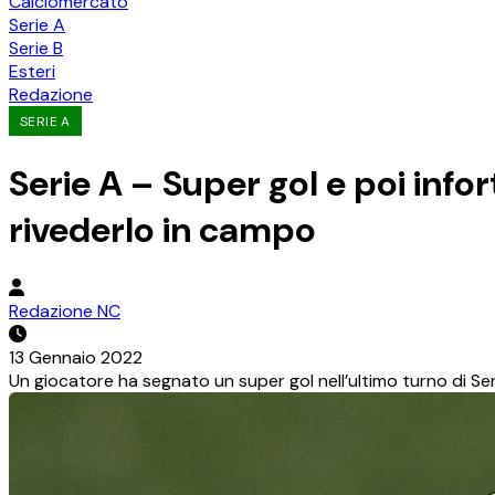
Calciomercato
Serie A
Serie B
Esteri
Redazione
SERIE A
Serie A – Super gol e poi info
rivederlo in campo
Redazione NC
13 Gennaio 2022
Un giocatore ha segnato un super gol nell’ultimo turno di Seri