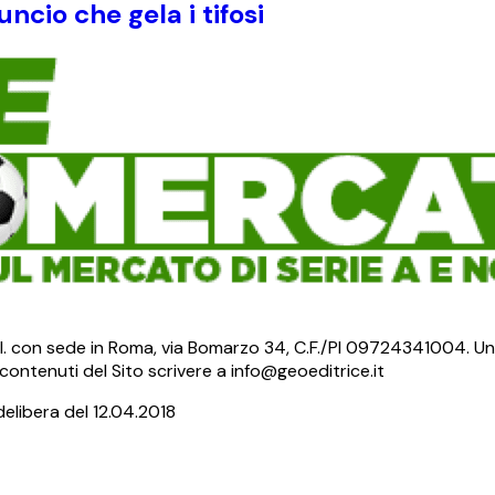
ncio che gela i tifosi
S.r.l. con sede in Roma, via Bomarzo 34, C.F./PI 09724341004. Un
ontenuti del Sito scrivere a info@geoeditrice.it
delibera del 12.04.2018