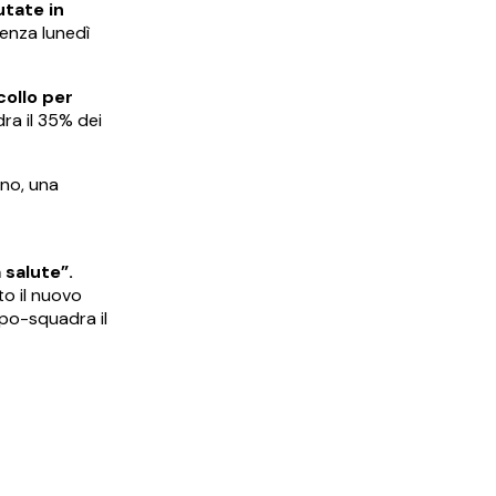
utate in
enza lunedì
collo per
ra il 35% dei
rno, una
 salute”.
o il nuovo
ppo-squadra il