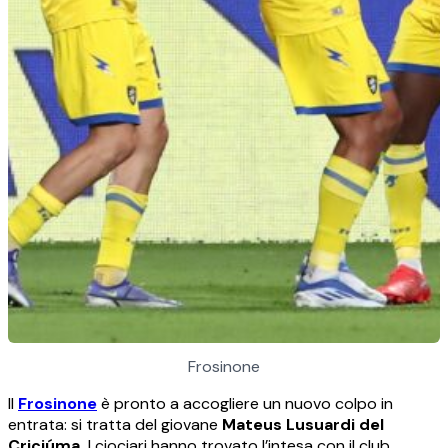
Frosinone
Il
Frosinone
è pronto a accogliere un nuovo colpo in
entrata: si tratta del giovane
Mateus Lusuardi del
Criciúma.
I ciociari hanno trovato l’intesa con il club