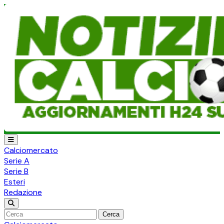
Calciomercato
Serie A
Serie B
Esteri
Redazione
Cerca