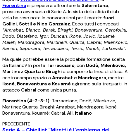
Fiorentina
si prepara a affrontare la
Salernitana
,
prossima avversaria di Serie A. In vista della sfida il club
viola ha reso note le convocazioni per il match:
fuori
Gollini, Sottil e Nico Gonzalez
. Ecco tutti i convocati:
“Amrabat, Bianco, Barak, Biraghi, Bonaventura, Cerofolini,
Dodo, Distefano, Igor, Duncan, Ikone, Jovic, Kouamé,
Maleh, Mandragora, Martinelli, Quarta, Cabral, Milenkovic,
Ranieri, Saponara, Terracciano, Terzic, Venuti, Zurkowski”.
Ma quale potrebbe essere la probabile formazione scelta
da Italiano? In porta
Terracciano
, con
Dodò, Milenkovic,
Martinez Quarta e Biraghi
a comporre la linea di difesa. A
centrocampo spazio a
Amrabat e Mandragora
, mentre
Ikonè, Bonaventura e Kouamè
agiranno sulla trequarti. In
attacco
Cabral
come unica punta.
Fiorentina (4-2-3-1):
Terracciano; Dodò, Milenkovic,
Martinez Quarta, Biraghi; Amrabat, Mandragora; Ikoné,
Bonaventura, Kouamé; Cabral.
All. Italiano
PRECEDENTE
Serie A – Chiellini: “Miretti è l’emblema del