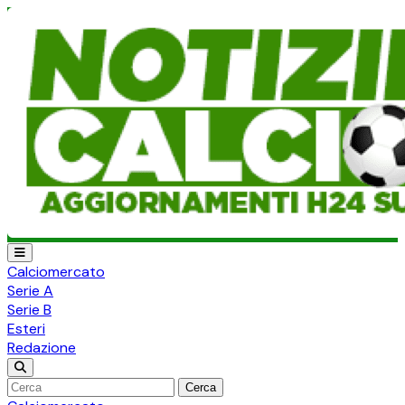
Calciomercato
Serie A
Serie B
Esteri
Redazione
Cerca