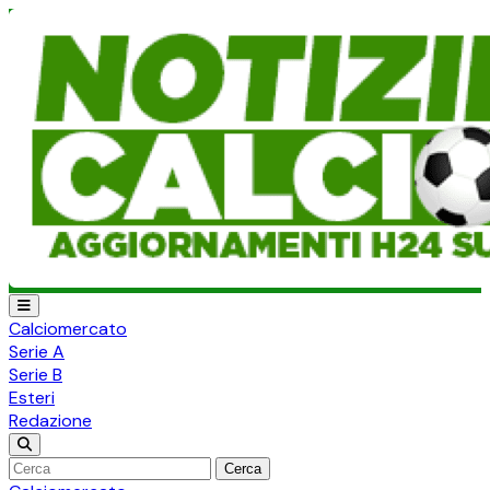
Calciomercato
Serie A
Serie B
Esteri
Redazione
Cerca