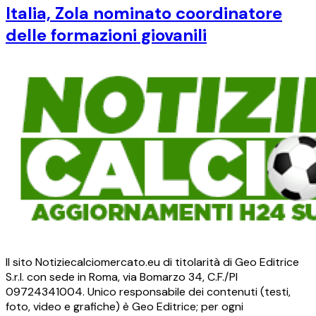
Italia, Zola nominato coordinatore
delle formazioni giovanili
Il sito Notiziecalciomercato.eu di titolarità di Geo Editrice
S.r.l. con sede in Roma, via Bomarzo 34, C.F./PI
09724341004. Unico responsabile dei contenuti (testi,
foto, video e grafiche) è Geo Editrice; per ogni