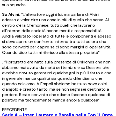
sua squadra.
Su Alvini:
“L’allenatore oggi è lui, ma parlare di Alvini
adesso è voler dire una cosa in più di quella che serve. Al
centro c’è la Cremonese: tutti quelli che lavorano
all’interno della società hanno meriti e responsabilità.
Andrà valutato l’operato di tutte le componenti e adesso
si deve aprire un confronto interno tra tutti coloro che
sono coinvolti per capire se ci sono margini di operatività.
Quando dico tutti mi riferisco alla stessa proprietà”.
…”Il progetto era nato sulla presenza di Chiriches che non
abbiamo mai avuto da metà settembre e su Dessers che
avrebbe dovuto garantirci qualche gol in più. Il fatto è che
in generale manca qualità sia quando difendiamo che
quando calciamo. A Empoli abbiamo battuto nove calci
d’angolo e creato tanto, ma se non segni sei destinato a
perdere. Resto convinto che stiamo facendo qualcosa di
positivo ma tecnicamente manca ancora qualcosa”.
PRECEDENTE
Serie A – Inter, Lautaro e Barella nella Top 11 Opta