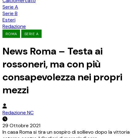
Calciomercato
Serie A
Serie B
Esteri
Redazione
ROMA
SERIE A
News Roma – Testa ai
rossoneri, ma con più
consapevolezza nei propri
mezzi
Redazione NC
29 Ottobre 2021
In casa Roma si tira un sospiro di sollievo dopo la vittoria