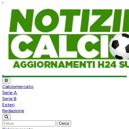
Calciomercato
Serie A
Serie B
Esteri
Redazione
Cerca