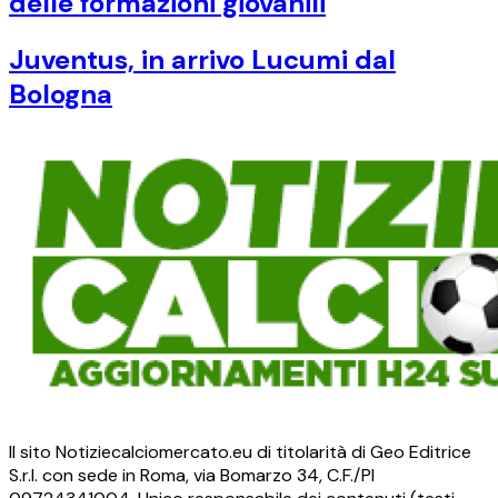
delle formazioni giovanili
Juventus, in arrivo Lucumi dal
Bologna
Il sito Notiziecalciomercato.eu di titolarità di Geo Editrice
S.r.l. con sede in Roma, via Bomarzo 34, C.F./PI