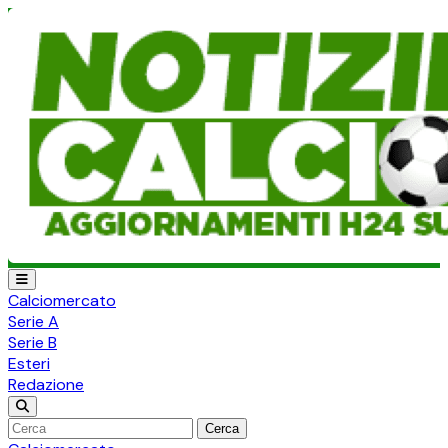
Calciomercato
Serie A
Serie B
Esteri
Redazione
Cerca