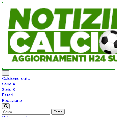
Calciomercato
Serie A
Serie B
Esteri
Redazione
Cerca